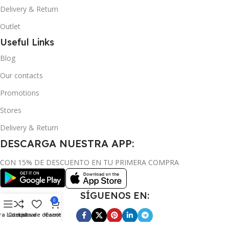
Delivery & Return
Outlet
Useful Links
Blog
Our contacts
Promotions
Stores
Delivery & Return
DESCARGA NUESTRA APP:
CON 15% DE DESCUENTO EN TU PRIMERA COMPRA
SÍGUENOS EN:
0
ra Lateral
Comparar
Lista de deseos
Carrito