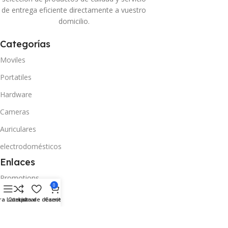
de entrega eficiente directamente a vuestro
domicilio.
Categorías
Moviles
Portatiles
Hardware
Cameras
Auriculares
electrodomésticos
Enlaces
Promotions
0
Stores
ra Lateral
Comparar
Lista de deseos
Carrito
Our contacts