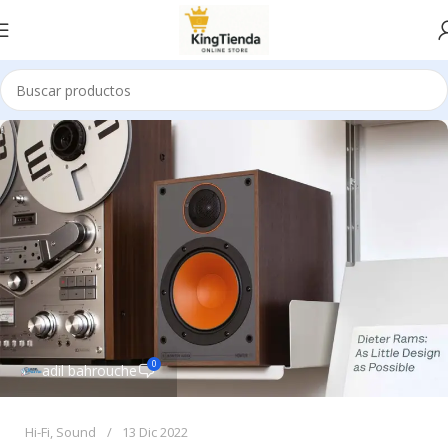
0
adil bahrouche
Hi-Fi
,
Sound
13 Dic 2022