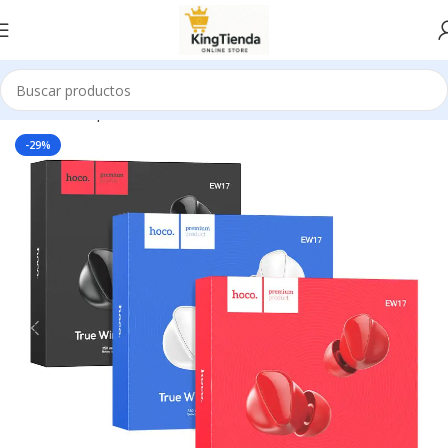
Inicio
Smartphones
Auriculares Inalambricos
-29%