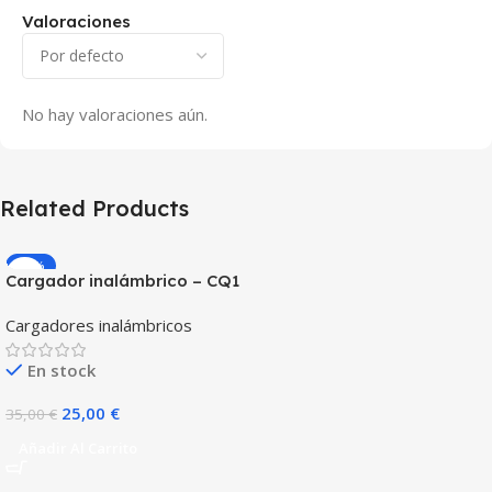
Valoraciones
No hay valoraciones aún.
Related Products
-29%
Cargador inalámbrico – CQ1
Geek – folding 3-in-1
Cargadores inalámbricos
magnetico
En stock
25,00
€
35,00
€
Añadir Al Carrito