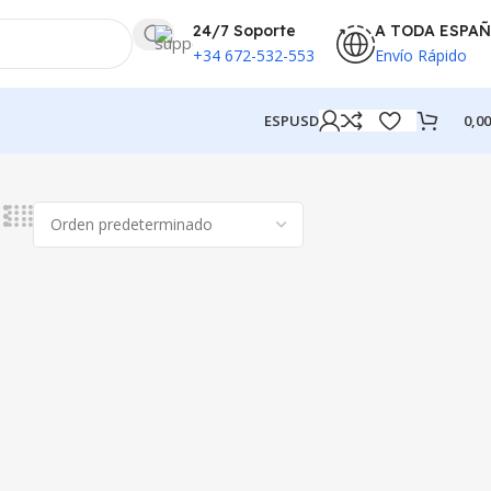
24/7 Soporte
A TODA ESPA
+34 672-532-553
Envío Rápido
ESP
USD
0,0