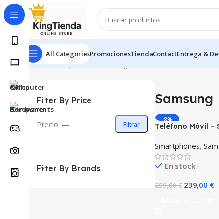
All Categories
Promociones
Tienda
Contact
Entrega & De
Inicio
Smartphones
Samsung
Mostrando el único resulta
Samsung
Filter By Price
-8%
Precio:
—
Filtrar
Teléfono Móvil –
Galaxy A17 5G 2
Smartphones
,
Sam
En stock
Filter By Brands
239,00
€
259,00
€
Añadir Al Carrito