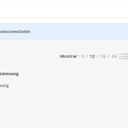
voluciones
Outlet
do
Mostrar
9
12
18
24
 Samsung
56GB
sung