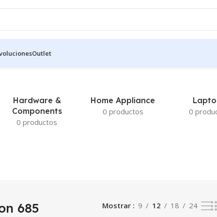
voluciones
Outlet
o el único resultado
Hardware &
Home Appliance
Lapto
Components
0 productos
0 produ
0 productos
on 685
Mostrar
9
12
18
24