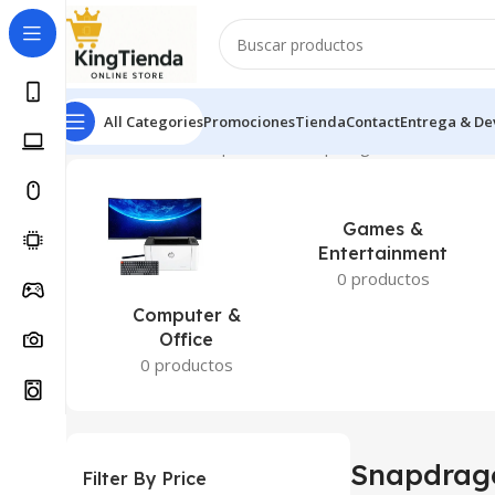
All Categories
Promociones
Tienda
Contact
Entrega & De
Inicio
Productos etiquetados “Snapdragon 685”
Mostrand
Games &
Entertainment
0 productos
Computer &
Office
0 productos
Snapdrag
Filter By Price