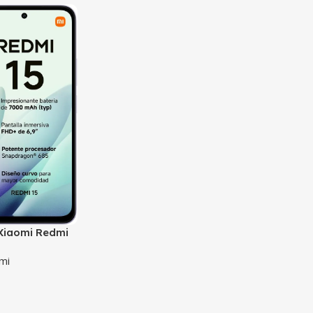
 Xiaomi Redmi
mi