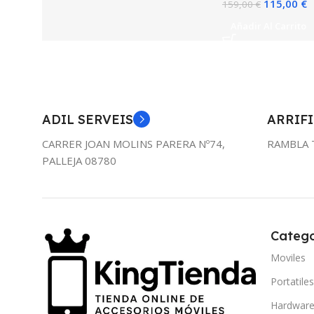
115,00
€
159,00
€
Añadir Al Carrito
ADIL SERVEIS
ARRIFI
CARRER JOAN MOLINS PARERA Nº74,
RAMBLA 
PALLEJA 08780
Catego
Moviles
Portatile
Hardwar