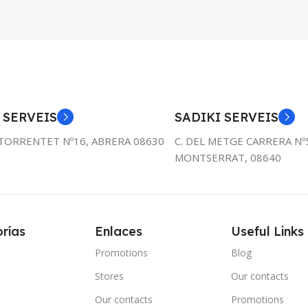
 SERVEIS
SADIKI SERVEIS
TORRENTET Nº16, ABRERA 08630
C. DEL METGE CARRERA Nº
MONTSERRAT, 08640
rías
Enlaces
Useful Links
Promotions
Blog
s
Stores
Our contacts
e
Our contacts
Promotions