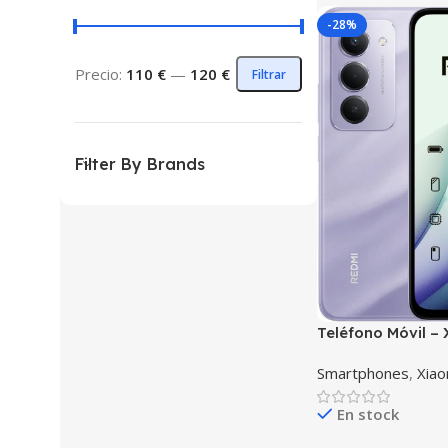
-28%
Precio:
110 €
—
120 €
Filtrar
Filter By Brands
Teléfono Móvil –
15 6GB 128GB
Smartphones
,
Xiao
En stock