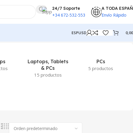
24/7 Soporte
A TODA ESPA
+34 672-532-553
Envío Rápido
ESP
USD
0,0
ps
Laptops, Tablets
PCs
& PCs
ctos
5 productos
15 productos